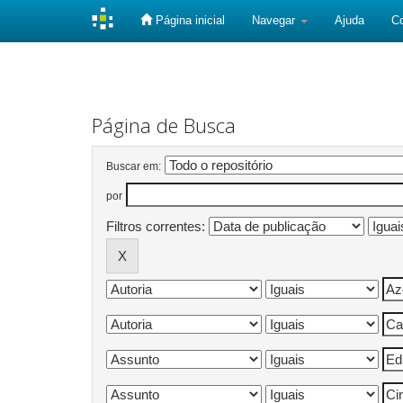
Página inicial
Navegar
Ajuda
C
Skip
navigation
Página de Busca
Buscar em:
por
Filtros correntes: