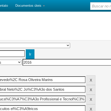
ontato
Documentos úteis