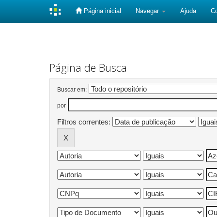
Página inicial
Navegar
Ajuda
C
Skip
navigation
Página de Busca
Buscar em:
por
Filtros correntes: