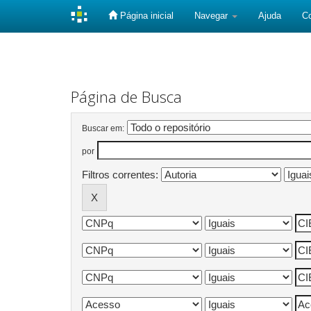
Página inicial
Navegar
Ajuda
C
Skip
navigation
Página de Busca
Buscar em:
por
Filtros correntes: