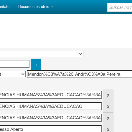
ontato
Documentos úteis