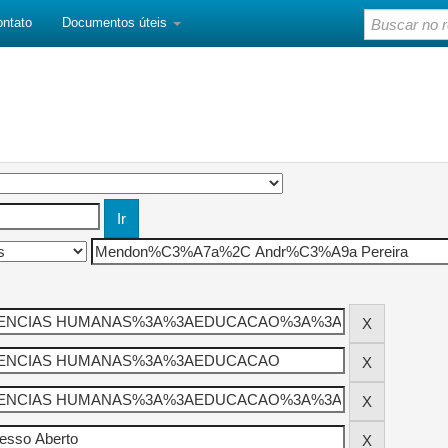
ontato
Documentos úteis