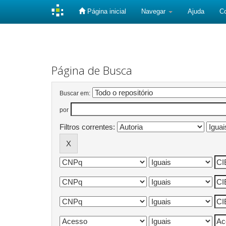
Página inicial
Navegar
Ajuda
C
Skip
navigation
Página de Busca
Buscar em:
por
Filtros correntes: