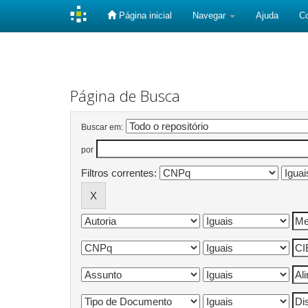
Página inicial
Navegar
Ajuda
C
Skip
navigation
Página de Busca
Buscar em:
por
Filtros correntes: