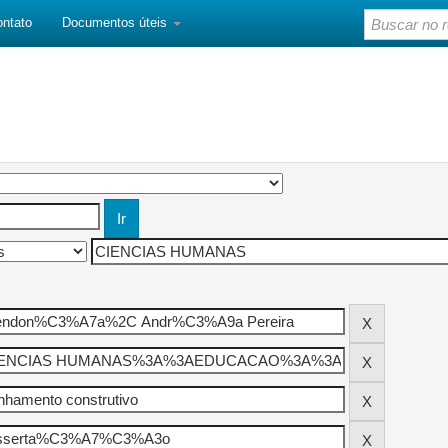
ontato
Documentos úteis