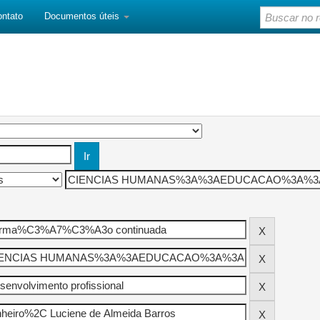
ontato
Documentos úteis