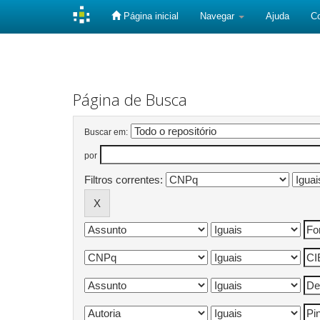
Página inicial
Navegar
Ajuda
C
Skip
navigation
Página de Busca
Buscar em:
por
Filtros correntes: