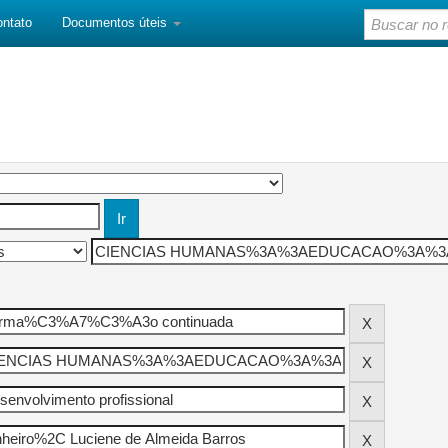
ontato
Documentos úteis