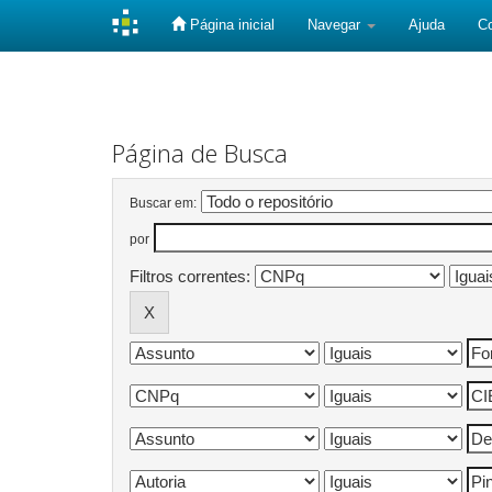
Página inicial
Navegar
Ajuda
C
Skip
navigation
Página de Busca
Buscar em:
por
Filtros correntes: