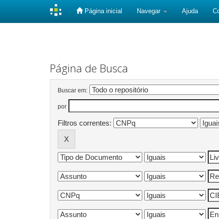
Página inicial
Navegar
Ajuda
C
Skip
navigation
Página de Busca
Buscar em:
por
Filtros correntes: