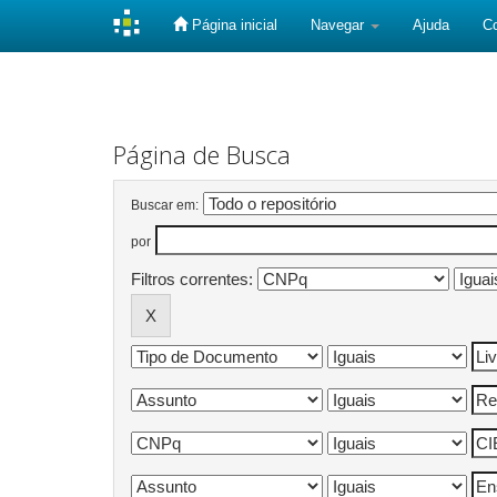
Página inicial
Navegar
Ajuda
C
Skip
navigation
Página de Busca
Buscar em:
por
Filtros correntes: