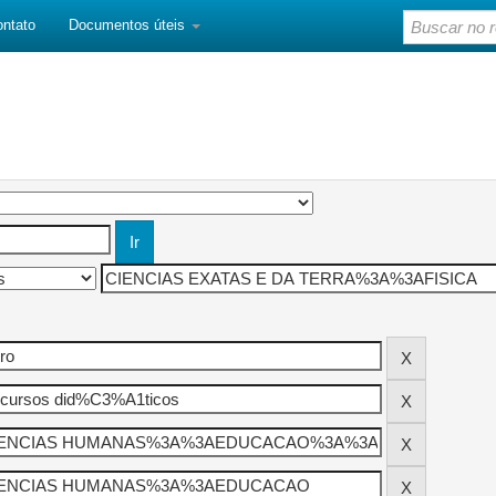
ontato
Documentos úteis