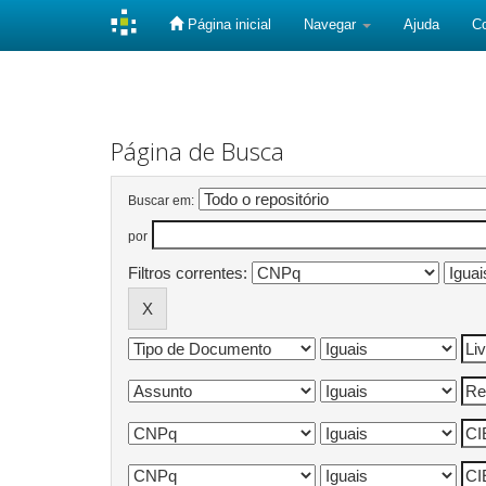
Página inicial
Navegar
Ajuda
C
Skip
navigation
Página de Busca
Buscar em:
por
Filtros correntes: