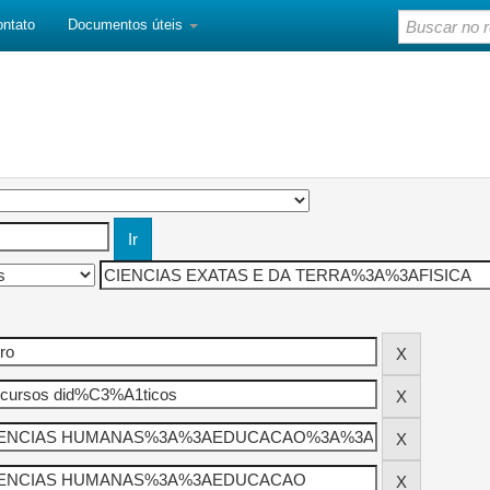
ontato
Documentos úteis