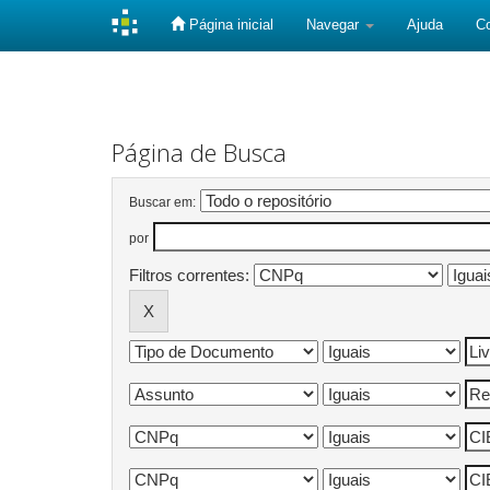
Página inicial
Navegar
Ajuda
C
Skip
navigation
Página de Busca
Buscar em:
por
Filtros correntes: