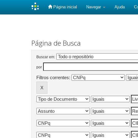
Página inicial
Navegar
Ajuda
C
Skip
navigation
Página de Busca
Buscar em:
por
Filtros correntes: