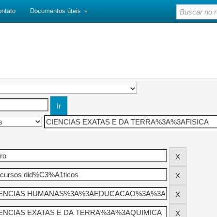
ontato
Documentos úteis