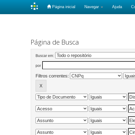
Página inicial
Navegar
Ajuda
C
Skip
navigation
Página de Busca
Buscar em:
por
Filtros correntes: