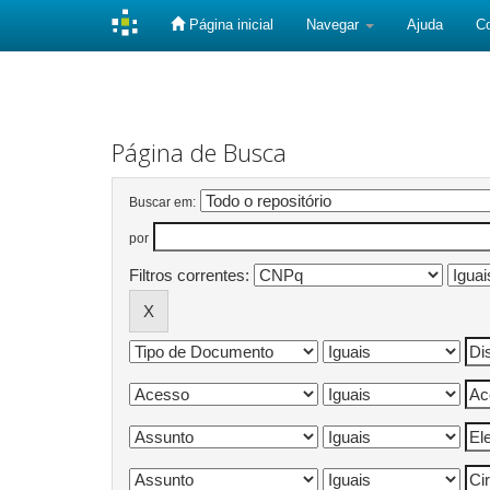
Página inicial
Navegar
Ajuda
C
Skip
navigation
Página de Busca
Buscar em:
por
Filtros correntes: