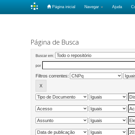
Página inicial
Navegar
Ajuda
C
Skip
navigation
Página de Busca
Buscar em:
por
Filtros correntes: