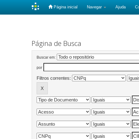
Página inicial
Navegar
Ajuda
C
Skip
navigation
Página de Busca
Buscar em:
por
Filtros correntes: