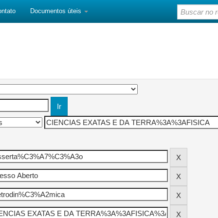
ontato
Documentos úteis