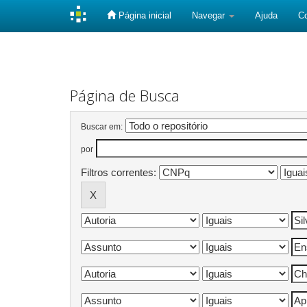
Página inicial
Navegar
Ajuda
C
Skip
navigation
Página de Busca
Buscar em:
por
Filtros correntes: