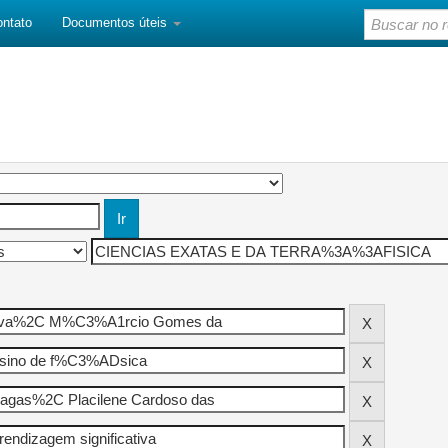
ontato
Documentos úteis