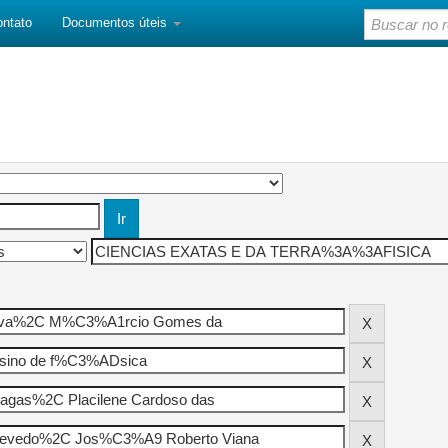
ontato
Documentos úteis