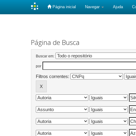
Página inicial
Navegar
Ajuda
C
Skip
navigation
Página de Busca
Buscar em:
por
Filtros correntes: