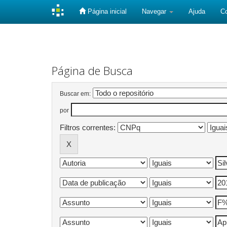
Página inicial
Navegar
Ajuda
C
Skip
navigation
Página de Busca
Buscar em:
por
Filtros correntes: