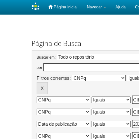
Página inicial
Navegar
Ajuda
C
Skip
navigation
Página de Busca
Buscar em:
por
Filtros correntes: