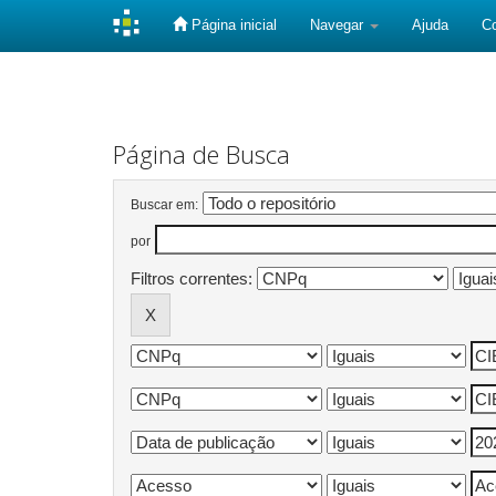
Página inicial
Navegar
Ajuda
C
Skip
navigation
Página de Busca
Buscar em:
por
Filtros correntes: