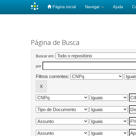
Página inicial
Navegar
Ajuda
C
Skip
navigation
Página de Busca
Buscar em:
por
Filtros correntes: