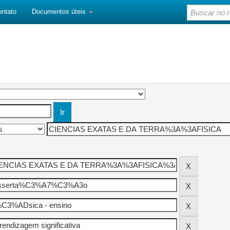
ontato
Documentos úteis