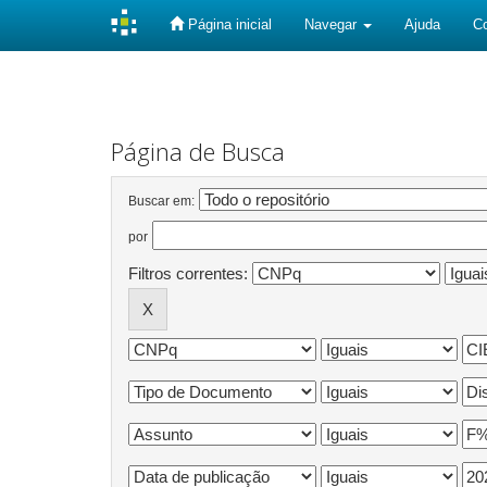
Página inicial
Navegar
Ajuda
C
Skip
navigation
Página de Busca
Buscar em:
por
Filtros correntes: