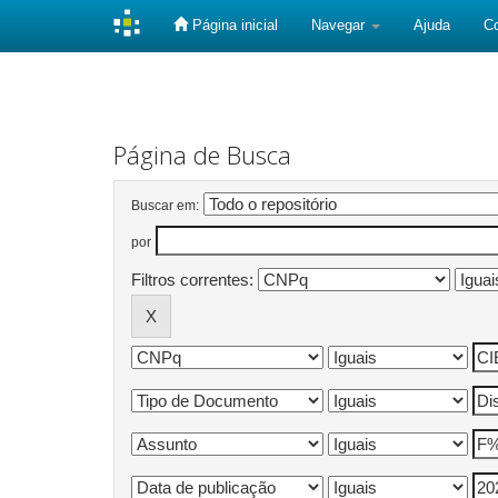
Página inicial
Navegar
Ajuda
C
Skip
navigation
Página de Busca
Buscar em:
por
Filtros correntes: