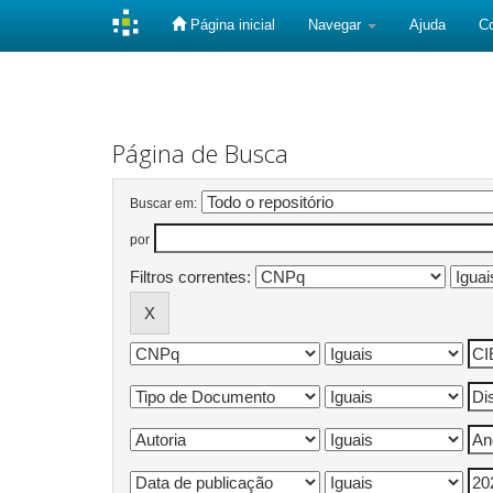
Página inicial
Navegar
Ajuda
C
Skip
navigation
Página de Busca
Buscar em:
por
Filtros correntes: