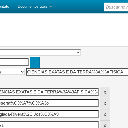
ontato
Documentos úteis