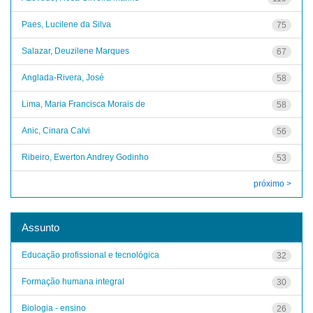
Paes, Lucilene da Silva
75
Salazar, Deuzilene Marques
67
Anglada-Rivera, José
58
Lima, Maria Francisca Morais de
58
Anic, Cinara Calvi
56
Ribeiro, Ewerton Andrey Godinho
53
próximo >
Assunto
Educação profissional e tecnológica
32
Formação humana integral
30
Biologia - ensino
26