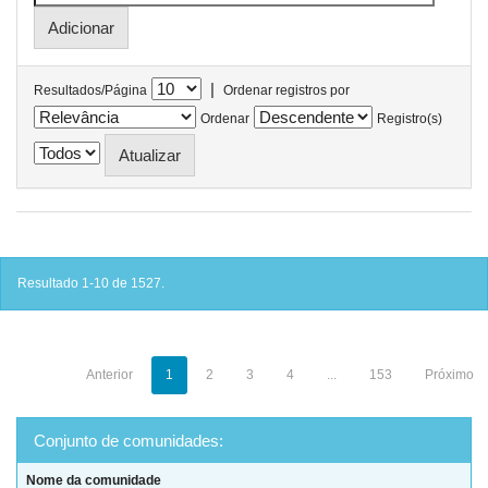
|
Resultados/Página
Ordenar registros por
Ordenar
Registro(s)
Resultado 1-10 de 1527.
Anterior
1
2
3
4
...
153
Próximo
Conjunto de comunidades:
Nome da comunidade