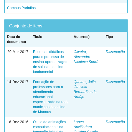
Campus Parintins
Conjunto de itens:
Data do
Título
Autor(es)
Tipo
documento
20-Mar-2017
Recursos didáticos
Oliveira,
Dissertação
para o processo de
Alexandre
ensino-aprendizagem
Nicolette Sodré
de solos no ensino
fundamental
14-Dez-2017
Formação de
Queiroz, Julia
Dissertação
professores para o
Graziela
atendimento
Bernardino de
educacional
Araújo
especializado na rede
municipal de ensino
de Manaus
6-Dez-2016
O uso de animações
Lopes,
Dissertação
computacionais na
Auxiliadora