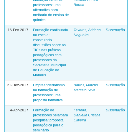
formação inicial de
Cristina Corrêa
professores: uma
Barata
alternativa para
melhoria do ensino de
química
16-Fev-2017
Formação continuada
Tavares, Adriana
Dissertação
na escola:
Nogueira
construindo
discussões sobre as
TICs nas práticas
pedagógicas com
professores da
Secretaria Municipal
de Educação de
Manaus
21-Dez-2017
Empreendedorismo
Barros, Marcus
Dissertação
na formação de
Marcelo Silva
professores: uma
proposta formativa
4-Abr-2017
Formação de
Ferreira,
Dissertação
professores pela/para
Danielle Cristina
pesquisa: proposta
Oliveira
pedagógica para o
seminário