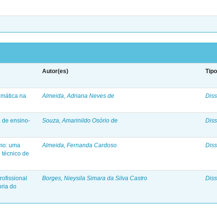
Autor(es)
Tip
emática na
Almeida, Adriana Neves de
Diss
a de ensino-
Souza, Amarinildo Osório de
Diss
o
mo: uma
Almeida, Fernanda Cardoso
Diss
 técnico de
rofissional
Borges, Nieysila Simara da Silva Castro
Diss
oria do