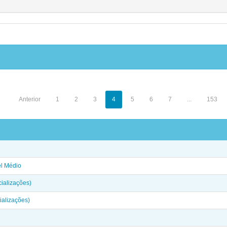
Anterior
1
2
3
4
5
6
7
...
153
el Médio
ializações)
alizações)