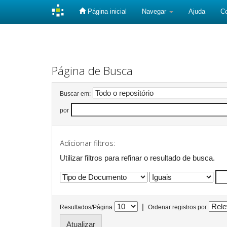
Página inicial
Navegar
Ajuda
C
Skip
navigation
Página de Busca
Buscar em:
por
Adicionar filtros:
Utilizar filtros para refinar o resultado de busca.
|
Resultados/Página
Ordenar registros por