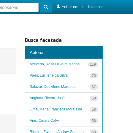
Entrar em:
Idioma
Busca facetada
Autoria
Azevedo, Rosa Oliveira Marins
119
Paes, Lucilene da Silva
75
Salazar, Deuzilene Marques
67
Anglada-Rivera, José
58
Lima, Maria Francisca Morais de
58
Anic, Cinara Calvi
56
Ribeiro, Ewerton Andrey Godinho
53