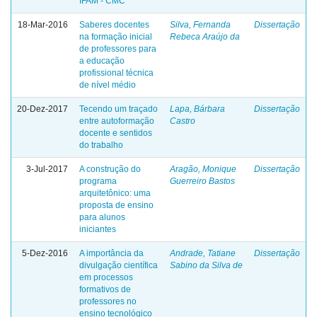
IFAM - CMC
18-Mar-2016
Saberes docentes
Silva, Fernanda
Dissertação
na formação inicial
Rebeca Araújo da
de professores para
a educação
profissional técnica
de nível médio
20-Dez-2017
Tecendo um traçado
Lapa, Bárbara
Dissertação
entre autoformação
Castro
docente e sentidos
do trabalho
3-Jul-2017
A construção do
Aragão, Monique
Dissertação
programa
Guerreiro Bastos
arquitetônico: uma
proposta de ensino
para alunos
iniciantes
5-Dez-2016
A importância da
Andrade, Tatiane
Dissertação
divulgação científica
Sabino da Silva de
em processos
formativos de
professores no
ensino tecnológico