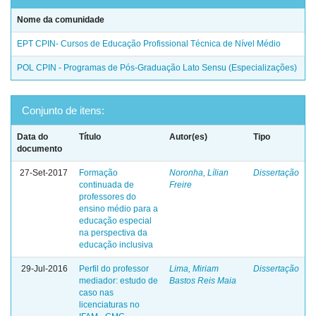
Nome da comunidade
EPT CPIN- Cursos de Educação Profissional Técnica de Nível Médio
POL CPIN - Programas de Pós-Graduação Lato Sensu (Especializações)
Conjunto de itens:
Data do
Título
Autor(es)
Tipo
documento
27-Set-2017
Formação
Noronha, Lílian
Dissertação
continuada de
Freire
professores do
ensino médio para a
educação especial
na perspectiva da
educação inclusiva
29-Jul-2016
Perfil do professor
Lima, Miriam
Dissertação
mediador: estudo de
Bastos Reis Maia
caso nas
licenciaturas no