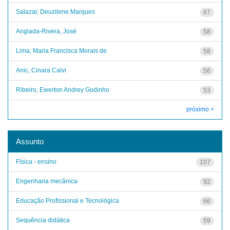
Salazar, Deuzilene Marques
67
Anglada-Rivera, José
58
Lima, Maria Francisca Morais de
58
Anic, Cinara Calvi
56
Ribeiro, Ewerton Andrey Godinho
53
próximo >
Assunto
Física - ensino
107
Engenharia mecânica
92
Educação Profissional e Tecnológica
66
Sequência didática
59