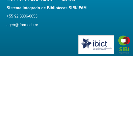
Sistema Integrado de Bibliotecas SIBI/IFAM
+55 92 3306-0053
cgeb@ifam.edu.br