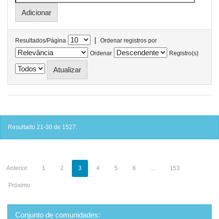
|
Resultados/Página
Ordenar registros por
Ordenar
Registro(s)
Resultado 21-30 de 1527.
Anterior
1
2
3
4
5
6
...
153
Próximo
Conjunto de comunidades: