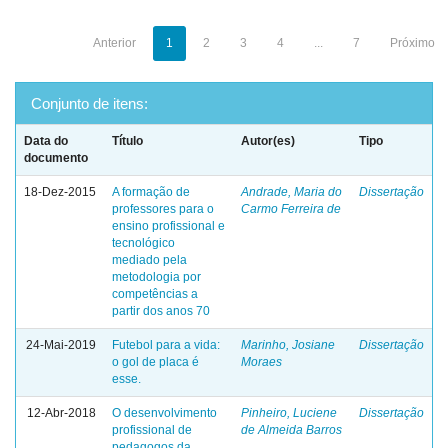
Anterior
1
2
3
4
...
7
Próximo
Conjunto de itens:
Data do
Título
Autor(es)
Tipo
documento
18-Dez-2015
A formação de
Andrade, Maria do
Dissertação
professores para o
Carmo Ferreira de
ensino profissional e
tecnológico
mediado pela
metodologia por
competências a
partir dos anos 70
24-Mai-2019
Futebol para a vida:
Marinho, Josiane
Dissertação
o gol de placa é
Moraes
esse.
12-Abr-2018
O desenvolvimento
Pinheiro, Luciene
Dissertação
profissional de
de Almeida Barros
pedagogos da