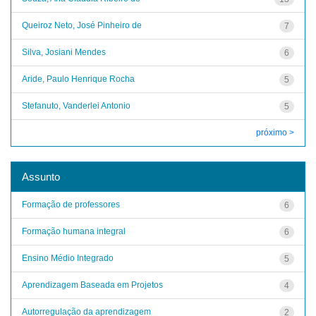
Queiroz Neto, José Pinheiro de
7
Silva, Josiani Mendes
6
Aride, Paulo Henrique Rocha
5
Stefanuto, Vanderlei Antonio
5
próximo >
Assunto
Formação de professores
6
Formação humana integral
6
Ensino Médio Integrado
5
Aprendizagem Baseada em Projetos
4
Autorregulação da aprendizagem
2