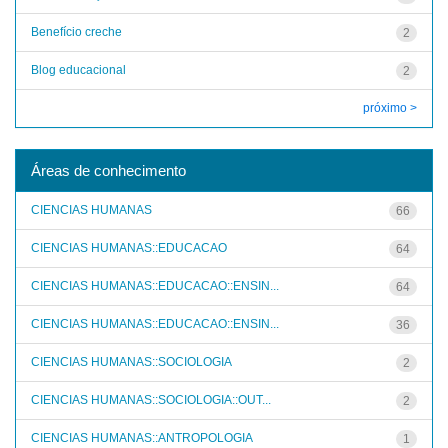
Benefício creche
2
Blog educacional
2
próximo >
Áreas de conhecimento
CIENCIAS HUMANAS
66
CIENCIAS HUMANAS::EDUCACAO
64
CIENCIAS HUMANAS::EDUCACAO::ENSIN...
64
CIENCIAS HUMANAS::EDUCACAO::ENSIN...
36
CIENCIAS HUMANAS::SOCIOLOGIA
2
CIENCIAS HUMANAS::SOCIOLOGIA::OUT...
2
CIENCIAS HUMANAS::ANTROPOLOGIA
1