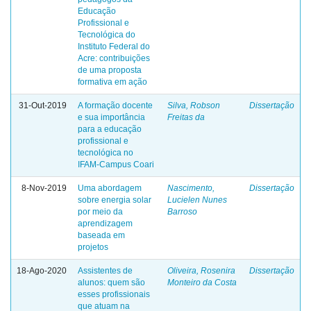
Educação
Profissional e
Tecnológica do
Instituto Federal do
Acre: contribuições
de uma proposta
formativa em ação
31-Out-2019
A formação docente
Silva, Robson
Dissertação
e sua importância
Freitas da
para a educação
profissional e
tecnológica no
IFAM-Campus Coari
8-Nov-2019
Uma abordagem
Nascimento,
Dissertação
sobre energia solar
Lucielen Nunes
por meio da
Barroso
aprendizagem
baseada em
projetos
18-Ago-2020
Assistentes de
Oliveira, Rosenira
Dissertação
alunos: quem são
Monteiro da Costa
esses profissionais
que atuam na