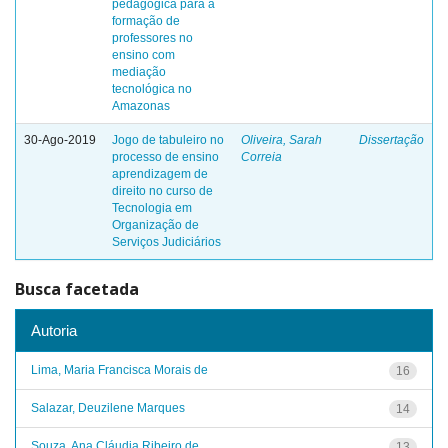
pedagógica para a
formação de
professores no
ensino com
mediação
tecnológica no
Amazonas
30-Ago-2019
Jogo de tabuleiro no
Oliveira, Sarah
Dissertação
processo de ensino
Correia
aprendizagem de
direito no curso de
Tecnologia em
Organização de
Serviços Judiciários
Busca facetada
Autoria
Lima, Maria Francisca Morais de
16
Salazar, Deuzilene Marques
14
Souza, Ana Cláudia Ribeiro de
13