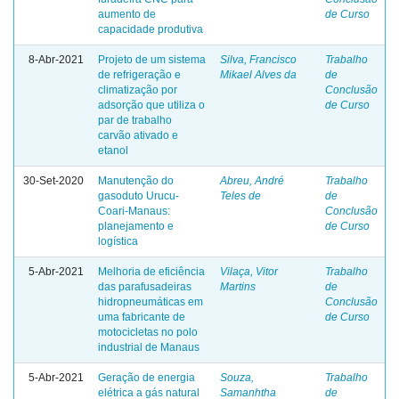
aumento de
de Curso
capacidade produtiva
8-Abr-2021
Projeto de um sistema
Silva, Francisco
Trabalho
de refrigeração e
Mikael Alves da
de
climatização por
Conclusão
adsorção que utiliza o
de Curso
par de trabalho
carvão ativado e
etanol
30-Set-2020
Manutenção do
Abreu, André
Trabalho
gasoduto Urucu-
Teles de
de
Coari-Manaus:
Conclusão
planejamento e
de Curso
logística
5-Abr-2021
Melhoria de eficiência
Vilaça, Vitor
Trabalho
das parafusadeiras
Martins
de
hidropneumáticas em
Conclusão
uma fabricante de
de Curso
motocicletas no polo
industrial de Manaus
5-Abr-2021
Geração de energia
Souza,
Trabalho
elétrica a gás natural
Samanhtha
de