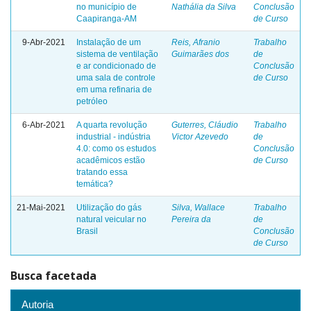
no município de
Nathália da Silva
Conclusão
Caapiranga-AM
de Curso
9-Abr-2021
Instalação de um
Reis, Afranio
Trabalho
sistema de ventilação
Guimarães dos
de
e ar condicionado de
Conclusão
uma sala de controle
de Curso
em uma refinaria de
petróleo
6-Abr-2021
A quarta revolução
Guterres, Cláudio
Trabalho
industrial - indústria
Victor Azevedo
de
4.0: como os estudos
Conclusão
acadêmicos estão
de Curso
tratando essa
temática?
21-Mai-2021
Utilização do gás
Silva, Wallace
Trabalho
natural veicular no
Pereira da
de
Brasil
Conclusão
de Curso
Busca facetada
Autoria