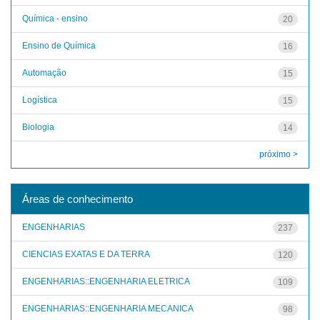
Química - ensino
20
Ensino de Química
16
Automação
15
Logística
15
Biologia
14
próximo >
Áreas de conhecimento
ENGENHARIAS
237
CIENCIAS EXATAS E DA TERRA
120
ENGENHARIAS::ENGENHARIA ELETRICA
109
ENGENHARIAS::ENGENHARIA MECANICA
98