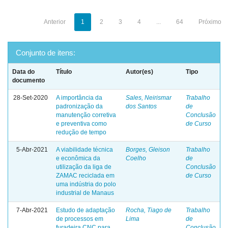
Anterior
1
2
3
4
...
64
Próximo
Conjunto de itens:
Data do
Título
Autor(es)
Tipo
documento
28-Set-2020
A importância da
Sales, Neirismar
Trabalho
padronização da
dos Santos
de
manutenção corretiva
Conclusão
e preventiva como
de Curso
redução de tempo
5-Abr-2021
A viabilidade técnica
Borges, Gleison
Trabalho
e econômica da
Coelho
de
utilização da liga de
Conclusão
ZAMAC reciclada em
de Curso
uma indústria do polo
industrial de Manaus
7-Abr-2021
Estudo de adaptação
Rocha, Tiago de
Trabalho
de processos em
Lima
de
furadeira CNC para
Conclusão