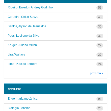
Ribeiro, Ewerton Andrey Godinho
53
Cordeiro, Celso Souza
43
Santos, Alyson de Jesus dos
35
Paes, Lucilene da Silva
32
Kruger, Juliano Milton
29
Lira, Wallace
27
Lima, Placido Ferreira
24
próximo >
Assunto
Engenharia mecânica
91
Biologia - ensino
26