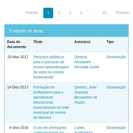
Anterior
1
2
3
4
...
61
Próximo
Conjunto de itens:
Data do
Título
Autor(es)
Tipo
documento
20-Mar-2017
Recursos didáticos
Oliveira,
Dissertação
para o processo de
Alexandre
ensino-aprendizagem
Nicolette Sodré
de solos no ensino
fundamental
14-Dez-2017
Formação de
Queiroz, Julia
Dissertação
professores para o
Graziela
atendimento
Bernardino de
educacional
Araújo
especializado na rede
municipal de ensino
de Manaus
6-Dez-2016
O uso de animações
Lopes,
Dissertação
computacionais na
Auxiliadora