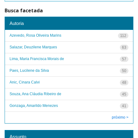
Busca facetada
Autoria
Azevedo, Rosa Oliveira Marins
112
Salazar, Deuzilene Marques
63
Lima, Maria Francisca Morais de
57
Paes, Lucilene da Silva
50
Anic, Cinara Calvi
48
Souza, Ana Cláudia Ribeiro de
45
Gonzaga, Amarildo Menezes
41
próximo >
Assunto