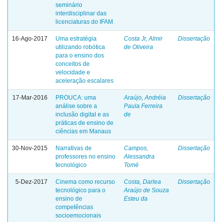
seminário
interdisciplinar das
licenciaturas do IFAM
16-Ago-2017
Uma estratégia
Costa Jr, Almir
Dissertação
utilizando robótica
de Oliveira
para o ensino dos
conceitos de
velocidade e
aceleração escalares
17-Mar-2016
PROUCA: uma
Araújo, Andréia
Dissertação
análise sobre a
Paula Ferreira
inclusão digital e as
de
práticas de ensino de
ciências em Manaus
30-Nov-2015
Narrativas de
Campos,
Dissertação
professores no ensino
Alessandra
tecnológico
Tomé
5-Dez-2017
Cinema como recurso
Costa, Darlea
Dissertação
tecnológico para o
Araújo de Souza
ensino de
Esteu da
competências
socioemocionais