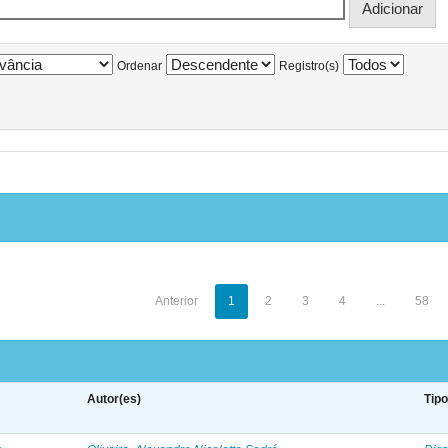
Ordenar
Registro(s)
Anterior
1
2
3
4
...
58
Autor(es)
Tip