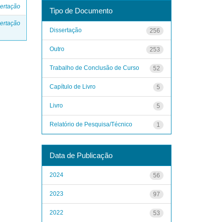
ertação
Tipo de Documento
ertação
Dissertação
256
Outro
253
Trabalho de Conclusão de Curso
52
Capítulo de Livro
5
Livro
5
Relatório de Pesquisa/Técnico
1
Data de Publicação
2024
56
2023
97
2022
53