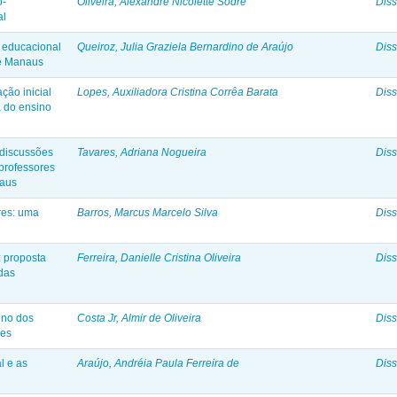
o-
Oliveira, Alexandre Nicolette Sodré
Diss
al
 educacional
Queiroz, Julia Graziela Bernardino de Araújo
Diss
de Manaus
ção inicial
Lopes, Auxiliadora Cristina Corrêa Barata
Diss
a do ensino
 discussões
Tavares, Adriana Nogueira
Diss
professores
naus
res: uma
Barros, Marcus Marcelo Silva
Diss
: proposta
Ferreira, Danielle Cristina Oliveira
Diss
 das
ino dos
Costa Jr, Almir de Oliveira
Diss
res
l e as
Araújo, Andréia Paula Ferreira de
Diss