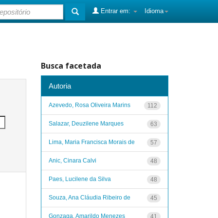
Entrar em:
Idioma
Busca facetada
Autoria
Azevedo, Rosa Oliveira Marins
112
Salazar, Deuzilene Marques
63
Lima, Maria Francisca Morais de
57
Anic, Cinara Calvi
48
Paes, Lucilene da Silva
48
Souza, Ana Cláudia Ribeiro de
45
Gonzaga, Amarildo Menezes
41