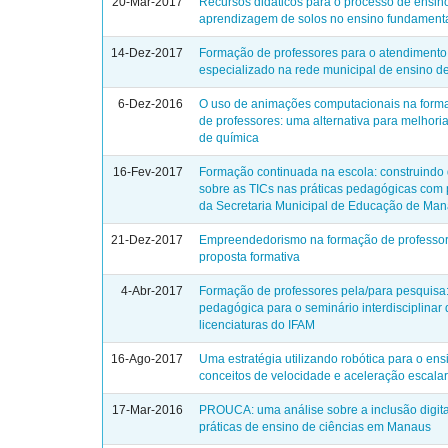
20-Mar-2017
Recursos didáticos para o processo de ensin
aprendizagem de solos no ensino fundament
14-Dez-2017
Formação de professores para o atendimento
especializado na rede municipal de ensino 
6-Dez-2016
O uso de animações computacionais na forma
de professores: uma alternativa para melhori
de química
16-Fev-2017
Formação continuada na escola: construindo
sobre as TICs nas práticas pedagógicas com 
da Secretaria Municipal de Educação de Ma
21-Dez-2017
Empreendedorismo na formação de professo
proposta formativa
4-Abr-2017
Formação de professores pela/para pesquisa
pedagógica para o seminário interdisciplinar
licenciaturas do IFAM
16-Ago-2017
Uma estratégia utilizando robótica para o ens
conceitos de velocidade e aceleração escala
17-Mar-2016
PROUCA: uma análise sobre a inclusão digita
práticas de ensino de ciências em Manaus