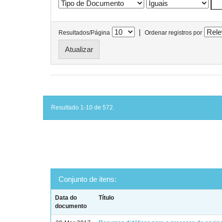
|
Resultados/Página
Ordenar registros por
Resultado 1-10 de 572.
Conjunto de itens:
Data do
Título
documento