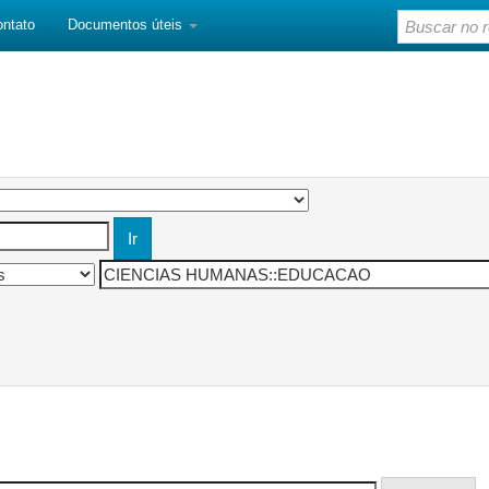
ontato
Documentos úteis