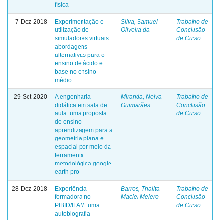
física
7-Dez-2018
Experimentação e
Silva, Samuel
Trabalho de
utilização de
Oliveira da
Conclusão
simuladores virtuais:
de Curso
abordagens
alternativas para o
ensino de ácido e
base no ensino
médio
29-Set-2020
A engenharia
Miranda, Neiva
Trabalho de
didática em sala de
Guimarães
Conclusão
aula: uma proposta
de Curso
de ensino-
aprendizagem para a
geometria plana e
espacial por meio da
ferramenta
metodológica google
earth pro
28-Dez-2018
Experiência
Barros, Thalita
Trabalho de
formadora no
Maciel Melero
Conclusão
PIBID/IFAM: uma
de Curso
autobiografia