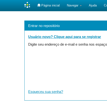
Página inicial
Navegar
Ajuda
C
Skip
navigation
Entrar no repositório
Usuário novo? Clique aqui para se registrar
Digite seu endereço de e-mail e senha nos espaço
Esqueceu sua senha?