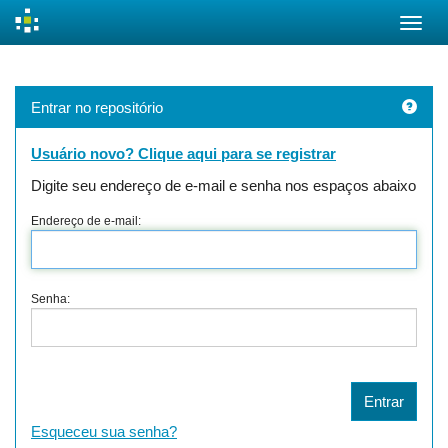
Skip
navigation
Entrar no repositório
Usuário novo? Clique aqui para se registrar
Digite seu endereço de e-mail e senha nos espaços abaixo
Endereço de e-mail:
Senha:
Esqueceu sua senha?