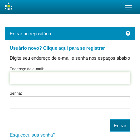
Skip
navigation
Entrar no repositório
Usuário novo? Clique aqui para se registrar
Digite seu endereço de e-mail e senha nos espaços abaixo
Endereço de e-mail:
Senha:
Esqueceu sua senha?