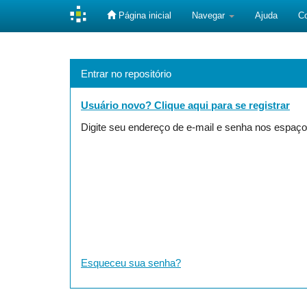
Página inicial
Navegar
Ajuda
C
Skip
navigation
Entrar no repositório
Usuário novo? Clique aqui para se registrar
Digite seu endereço de e-mail e senha nos espaço
Esqueceu sua senha?