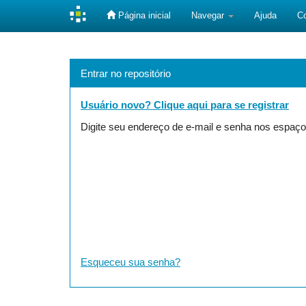
Página inicial
Navegar
Ajuda
C
Skip
navigation
Entrar no repositório
Usuário novo? Clique aqui para se registrar
Digite seu endereço de e-mail e senha nos espaço
Esqueceu sua senha?