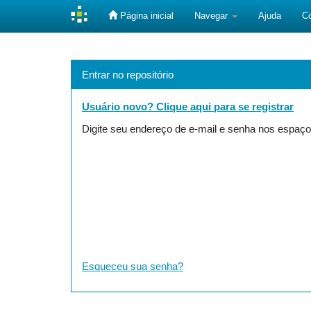
Página inicial
Navegar
Ajuda
C
Skip
navigation
Entrar no repositório
Usuário novo? Clique aqui para se registrar
Digite seu endereço de e-mail e senha nos espaço
Esqueceu sua senha?