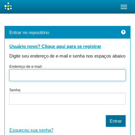
Skip
navigation
Entrar no repositório
Usuário novo? Clique aqui para se registrar
Digite seu endereço de e-mail e senha nos espaços abaixo
Endereço de e-mail:
Senha:
Esqueceu sua senha?