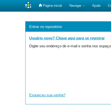
Página inicial
Navegar
Ajuda
C
Skip
navigation
Entrar no repositório
Usuário novo? Clique aqui para se registrar
Digite seu endereço de e-mail e senha nos espaço
Esqueceu sua senha?