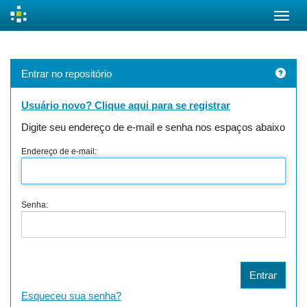
Skip
navigation
Entrar no repositório
Usuário novo? Clique aqui para se registrar
Digite seu endereço de e-mail e senha nos espaços abaixo
Endereço de e-mail:
Senha:
Esqueceu sua senha?