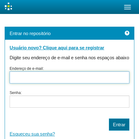
Skip
navigation
Entrar no repositório
Usuário novo? Clique aqui para se registrar
Digite seu endereço de e-mail e senha nos espaços abaixo
Endereço de e-mail:
Senha:
Esqueceu sua senha?