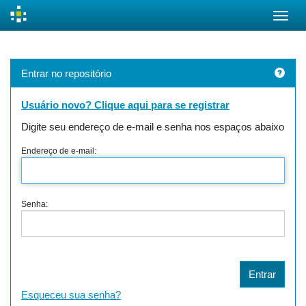
Skip
navigation
Entrar no repositório
Usuário novo? Clique aqui para se registrar
Digite seu endereço de e-mail e senha nos espaços abaixo
Endereço de e-mail:
Senha:
Esqueceu sua senha?