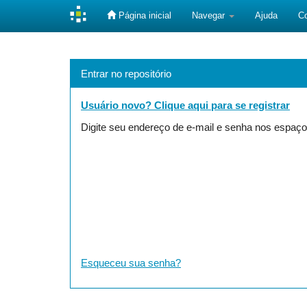
Página inicial
Navegar
Ajuda
C
Skip
navigation
Entrar no repositório
Usuário novo? Clique aqui para se registrar
Digite seu endereço de e-mail e senha nos espaço
Esqueceu sua senha?