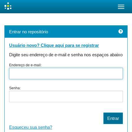
Skip
navigation
Entrar no repositório
Usuário novo? Clique aqui para se registrar
Digite seu endereço de e-mail e senha nos espaços abaixo
Endereço de e-mail:
Senha:
Esqueceu sua senha?