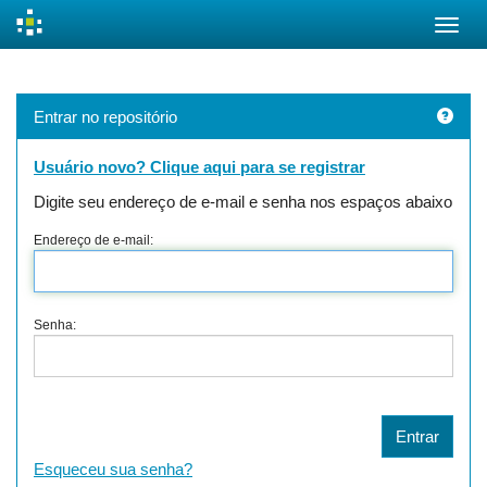
Skip
navigation
Entrar no repositório
Usuário novo? Clique aqui para se registrar
Digite seu endereço de e-mail e senha nos espaços abaixo
Endereço de e-mail:
Senha:
Esqueceu sua senha?