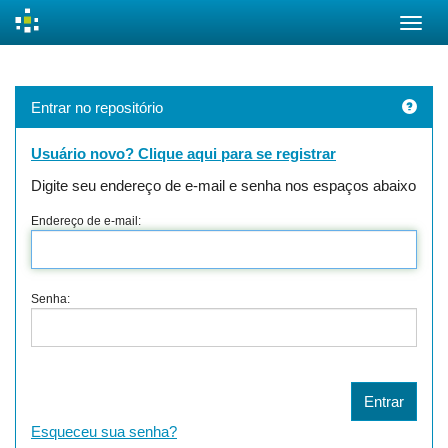
Skip
navigation
Entrar no repositório
Usuário novo? Clique aqui para se registrar
Digite seu endereço de e-mail e senha nos espaços abaixo
Endereço de e-mail:
Senha:
Esqueceu sua senha?