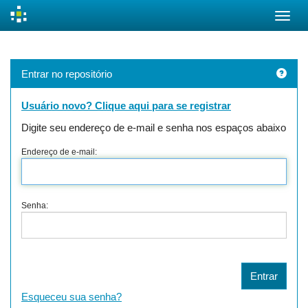
Skip
navigation
Entrar no repositório
Usuário novo? Clique aqui para se registrar
Digite seu endereço de e-mail e senha nos espaços abaixo
Endereço de e-mail:
Senha:
Esqueceu sua senha?