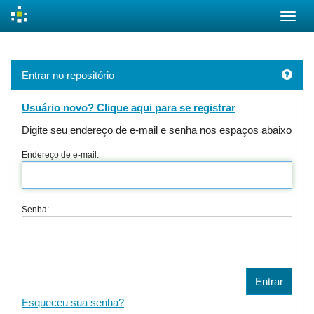
Skip
navigation
Entrar no repositório
Usuário novo? Clique aqui para se registrar
Digite seu endereço de e-mail e senha nos espaços abaixo
Endereço de e-mail:
Senha:
Esqueceu sua senha?